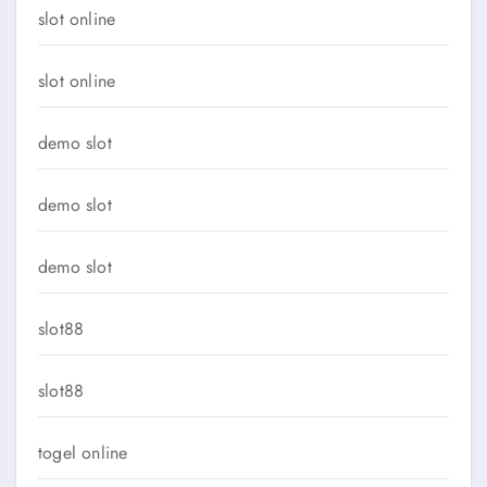
slot online
slot online
demo slot
demo slot
demo slot
slot88
slot88
togel online