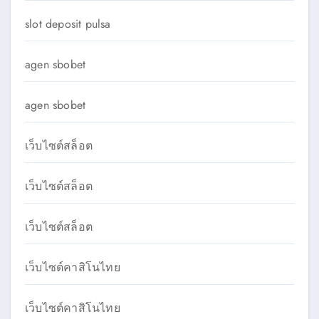
slot deposit pulsa
agen sbobet
agen sbobet
เว็บไซต์สล็อต
เว็บไซต์สล็อต
เว็บไซต์สล็อต
เว็บไซต์คาสิโนไทย
เว็บไซต์คาสิโนไทย