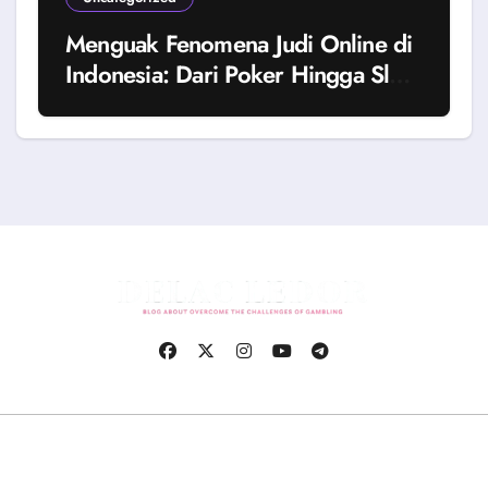
Menguak Fenomena Judi Online di
Indonesia: Dari Poker Hingga Slot
Online
Copyright © All rights reserved
|
Blogread
by
Themeansar
.