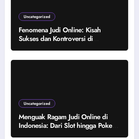
Uncategorized
Fenomena Judi Online: Kisah
Sukses dan Kontroversi di
Indonesia
Uncategorized
Menguak Ragam Judi Online di
Indonesia: Dari Slot hingga Poker
Online