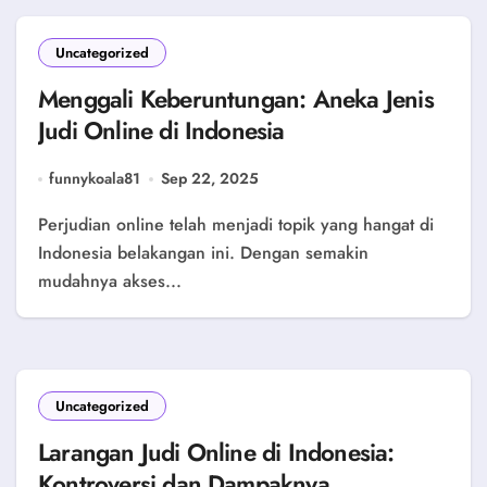
Uncategorized
Menggali Keberuntungan: Aneka Jenis
Judi Online di Indonesia
funnykoala81
Sep 22, 2025
Perjudian online telah menjadi topik yang hangat di
Indonesia belakangan ini. Dengan semakin
mudahnya akses...
Uncategorized
Larangan Judi Online di Indonesia:
Kontroversi dan Dampaknya