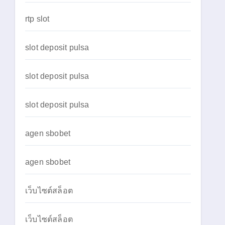
rtp slot
slot deposit pulsa
slot deposit pulsa
slot deposit pulsa
agen sbobet
agen sbobet
เว็บไซต์สล็อต
เว็บไซต์สล็อต