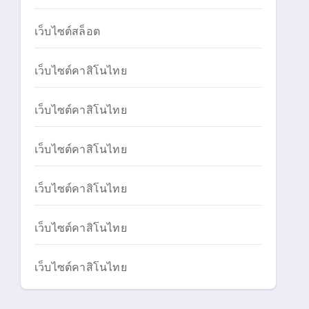
เว็บไซต์สล็อต
เว็บไซต์คาสิโนไทย
เว็บไซต์คาสิโนไทย
เว็บไซต์คาสิโนไทย
เว็บไซต์คาสิโนไทย
เว็บไซต์คาสิโนไทย
เว็บไซต์คาสิโนไทย