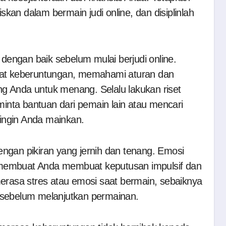
kan dalam bermain judi online, dan disiplinlah
n dengan baik sebelum mulai berjudi online.
ifat keberuntungan, memahami aturan dan
g Anda untuk menang. Selalu lakukan riset
inta bantuan dari pemain lain atau mencari
ingin Anda mainkan.
engan pikiran yang jernih dan tenang. Emosi
isa membuat Anda membuat keputusan impulsif dan
merasa stres atau emosi saat bermain, sebaiknya
a sebelum melanjutkan permainan.