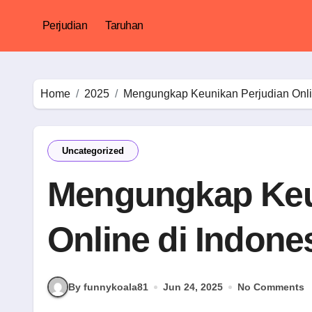
Skip
to
Perjudian
Taruhan
content
Home
2025
Mengungkap Keunikan Perjudian Onli
Uncategorized
Mengungkap Keu
Online di Indone
By funnykoala81
Jun 24, 2025
No Comments