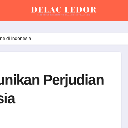
ne di Indonesia
nikan Perjudian
sia