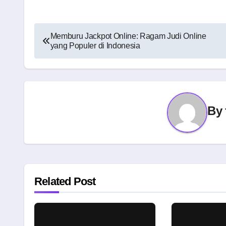
Post
Memburu Jackpot Online: Ragam Judi Online
yang Populer di Indonesia
navigation
By
Related Post