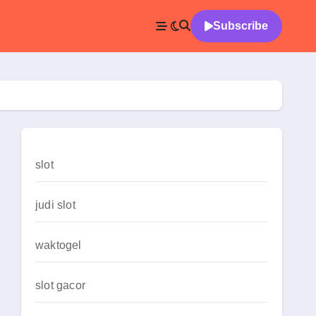
Subscribe
slot
judi slot
waktogel
slot gacor