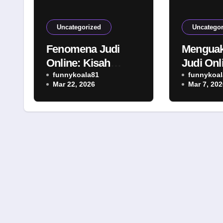
Uncategorized
Uncategor
Fenomena Judi
Mengua
Online: Kisah
Judi Onl
Sukses dan
funnykoala81
Indonesi
funnykoal
Mar 22, 2026
Mar 7, 202
Kontroversi di
hingga 
Indonesia
Online