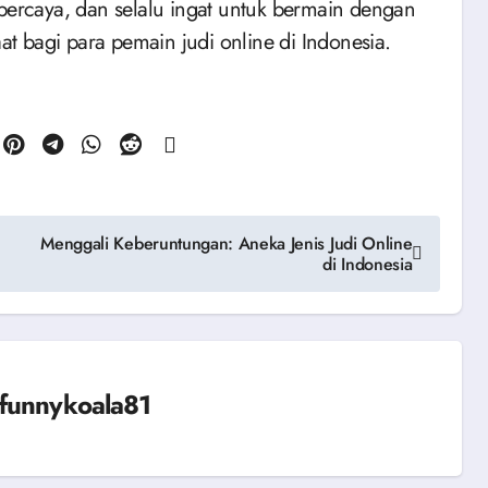
g tepercaya, dan selalu ingat untuk bermain dengan
aat bagi para pemain judi online di Indonesia.
Menggali Keberuntungan: Aneka Jenis Judi Online
di Indonesia
funnykoala81