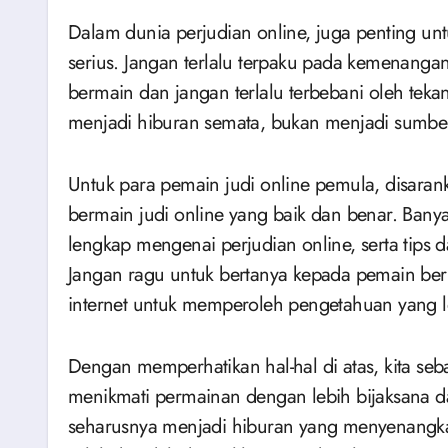
Dalam dunia perjudian online, juga penting untu
serius. Jangan terlalu terpaku pada kemenanga
bermain dan jangan terlalu terbebani oleh tek
menjadi hiburan semata, bukan menjadi sumber s
Untuk para pemain judi online pemula, disara
bermain judi online yang baik dan benar. Bany
lengkap mengenai perjudian online, serta tips
Jangan ragu untuk bertanya kepada pemain ber
internet untuk memperoleh pengetahuan yang le
Dengan memperhatikan hal-hal di atas, kita seb
menikmati permainan dengan lebih bijaksana d
seharusnya menjadi hiburan yang menyenangkan