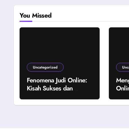
You Missed
Uncategorized
Unc
Fenomena Judi Online:
Meng
Kisah Sukses dan
Onli
Kontroversi di Indonesia
Dari
Onli