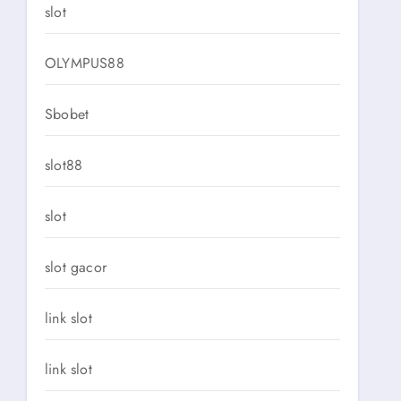
slot
OLYMPUS88
Sbobet
slot88
slot
slot gacor
link slot
link slot