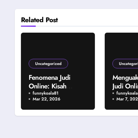
Related Post
Uncategorized
Uncategor
Fenomena Judi
Mengua
Online: Kisah
Judi Onli
Sukses dan
Indonesia
funnykoala81
funnykoala
Mar 22, 2026
Mar 7, 20
Kontroversi di
hingga P
Indonesia