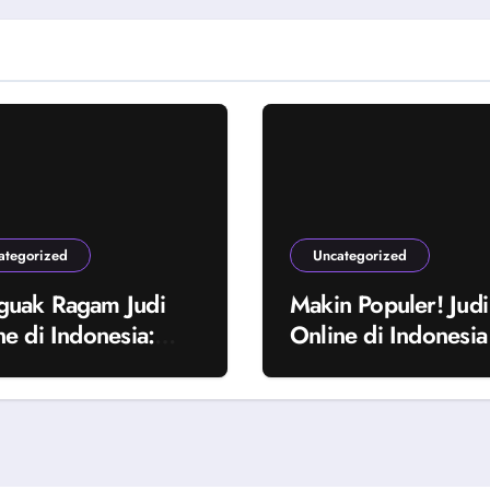
ategorized
Uncategorized
uak Ragam Judi
Makin Populer! Judi
ne di Indonesia:
Online di Indonesia
 Slot hingga Poker
ne