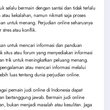
k selalu bermain dengan santai dan tidak terlalu
n atau kekalahan, namun nikmati saja proses
anan untuk menang. Perjudian online seharusnya
tres atau konflik.
nkan untuk mencari informasi dan panduan
ak situs atau forum yang menyediakan informasi
 dan trik untuk meningkatkan peluang menang.
pengalaman atau mencari informasi melalui
bih luas tentang dunia perjudian online.
agai pemain judi online di Indonesia dapat
an bertanggung jawab. Bermain judi online
, bukan menjadi masalah atau kesulitan. Jaga