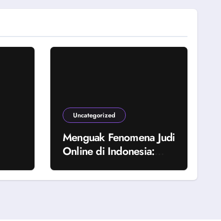
Uncategorized
Menguak Fenomena Judi
Online di Indonesia:
Dari Poker Hingga Slot
Online