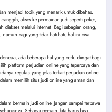
 dan menjadi topik yang menarik untuk dibahas.
anggih, akses ke permainan judi seperti poker,
h diakses melalui internet. Bagi sebagian orang,
 namun bagi yang tidak hati-hati, hal ini bisa
donesia, ada beberapa hal yang perlu diingat bagi
lih platform perjudian online yang tepercaya dan
danya regulasi yang jelas terkait perjudian online
i dalam memilih situs judi online yang aman dan
n dalam bermain judi online. Jangan sampai terbawa
eharusnya. Sebagai pemain, kita harus bisa