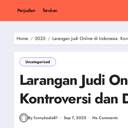
Skip
to
Perjudian
Taruhan
content
Home
2025
Larangan Judi Online di Indonesia: Ko
Uncategorized
Larangan Judi Onl
Kontroversi dan
By funnykoala81
Sep 7, 2025
No Comments