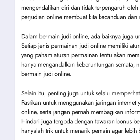
mengendalikan diri dan tidak terpengaruh oleh
perjudian online membuat kita kecanduan dan m
Dalam bermain judi online, ada baiknya juga 
Setiap jenis permainan judi online memiliki at
yang paham aturan permainan tentu akan memil
hanya mengandalkan keberuntungan semata, na
bermain judi online.
Selain itu, penting juga untuk selalu memperha
Pastikan untuk menggunakan jaringan internet 
online, serta jangan pernah membagikan inform
Hindari juga tergoda dengan tawaran bonus besar
hanyalah trik untuk menarik pemain agar lebih