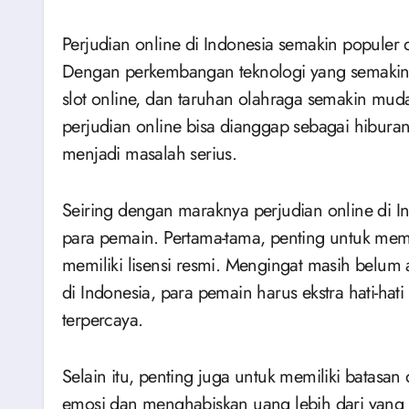
Perjudian online di Indonesia semakin populer
Dengan perkembangan teknologi yang semakin c
slot online, dan taruhan olahraga semakin muda
perjudian online bisa dianggap sebagai hiburan,
menjadi masalah serius.
Seiring dengan maraknya perjudian online di In
para pemain. Pertama-tama, penting untuk memi
memiliki lisensi resmi. Mengingat masih belum a
di Indonesia, para pemain harus ekstra hati-hat
terpercaya.
Selain itu, penting juga untuk memiliki batasa
emosi dan menghabiskan uang lebih dari yang s