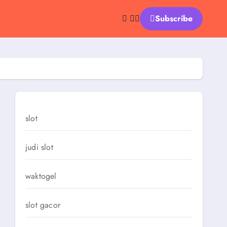
Subscribe
slot
judi slot
waktogel
slot gacor