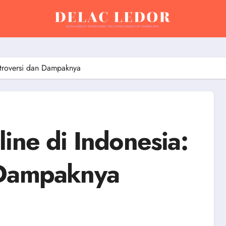
ntroversi dan Dampaknya
ine di Indonesia:
 Dampaknya